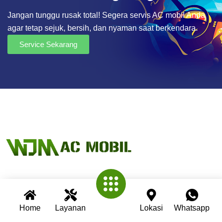
Jangan tunggu rusak total! Segera servis AC mobil Anda
agar tetap sejuk, bersih, dan nyaman saat berkendara.
Service Sekarang
Wijaya AC Mobil adalah bengkel spesialis AC mobil yang
telah berpengalaman lebih dari 30 tahun. Kami berkomitmen
Home
Layanan
Lokasi
Whatsapp
memberikan layanan terbaik dengan teknisi profesional,