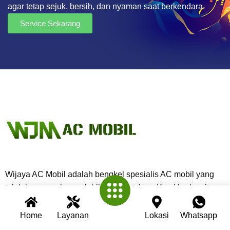
agar tetap sejuk, bersih, dan nyaman saat berkendara.
Service Sekarang
Wijaya AC Mobil adalah bengkel spesialis AC mobil yang
telah berpengalaman lebih dari 30 tahun. Kami berkomitmen
memberikan layanan terbaik dengan teknisi profesional,
peralatan modern, dan garansi untuk setiap pengerjaan.
Home
Layanan
Lokasi
Whatsapp