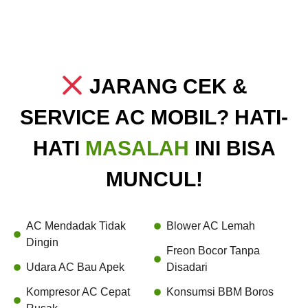
JARANG CEK &
SERVICE AC MOBIL? HATI-
HATI
MASALAH
INI BISA
MUNCUL!
AC Mendadak Tidak
Blower AC Lemah
Dingin
Freon Bocor Tanpa
Udara AC Bau Apek
Disadari
Kompresor AC Cepat
Konsumsi BBM Boros