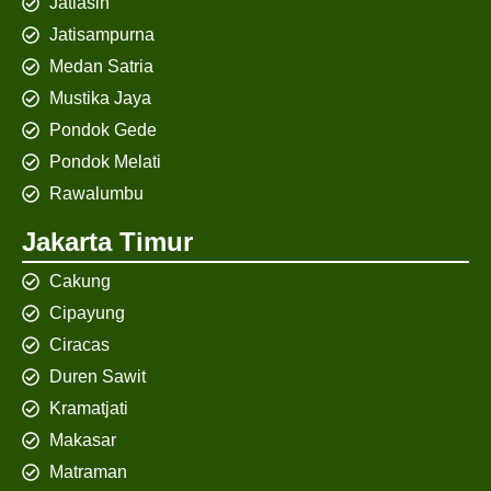
Jatiasih
Jatisampurna
Medan Satria
Mustika Jaya
Pondok Gede
Pondok Melati
Rawalumbu
Jakarta Timur
Cakung
Cipayung
Ciracas
Duren Sawit
Kramatjati
Makasar
Matraman