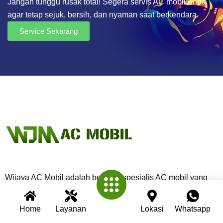
Jangan tunggu rusak total! Segera servis AC mobil Anda
agar tetap sejuk, bersih, dan nyaman saat berkendara.
Service Sekarang
Wijaya AC Mobil adalah bengkel spesialis AC mobil yang
telah berpengalaman lebih dari 30 tahun. Kami berkomitmen
memberikan layanan terbaik dengan teknisi profesional,
Home
Layanan
Lokasi
Whatsapp
peralatan modern, dan garansi untuk setiap pengerjaan.