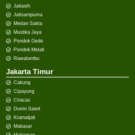
Jatiasih
Jatisampurna
Medan Satria
Mustika Jaya
Pondok Gede
Pondok Melati
Rawalumbu
Jakarta Timur
Cakung
Cipayung
Ciracas
Duren Sawit
Kramatjati
Makasar
Matraman