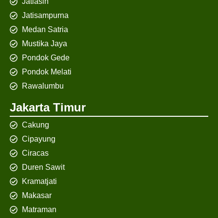
Jatiasih
Jatisampurna
Medan Satria
Mustika Jaya
Pondok Gede
Pondok Melati
Rawalumbu
Jakarta Timur
Cakung
Cipayung
Ciracas
Duren Sawit
Kramatjati
Makasar
Matraman