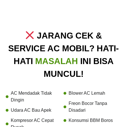
JARANG CEK &
SERVICE AC MOBIL? HATI-
HATI
MASALAH
INI BISA
MUNCUL!
AC Mendadak Tidak
Blower AC Lemah
Dingin
Freon Bocor Tanpa
Udara AC Bau Apek
Disadari
Kompresor AC Cepat
Konsumsi BBM Boros