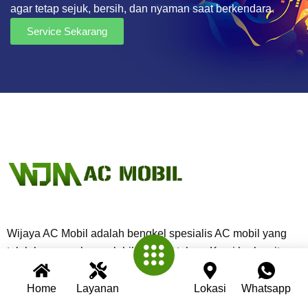
agar tetap sejuk, bersih, dan nyaman saat berkendara.
Service Sekarang
Wijaya AC Mobil adalah bengkel spesialis AC mobil yang
telah berpengalaman lebih dari 30 tahun. Kami berkomitmen
memberikan layanan terbaik dengan teknisi profesional,
peralatan modern, dan garansi untuk setiap pengerjaan.
Home
Layanan
Lokasi
Whatsapp