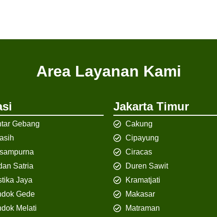
Area Layanan Kami
si
Jakarta Timur
tar Gebang
Cakung
iasih
Cipayung
isampurna
Ciracas
an Satria
Duren Sawit
tika Jaya
Kramatjati
ndok Gede
Makasar
dok Melati
Matraman