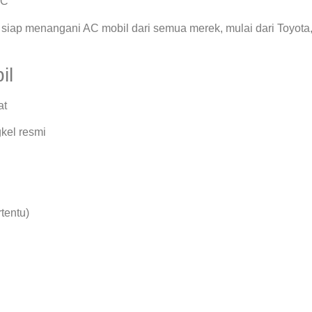
AC
siap menangani AC mobil dari semua merek, mulai dari Toyota
il
at
kel resmi
rtentu)
.