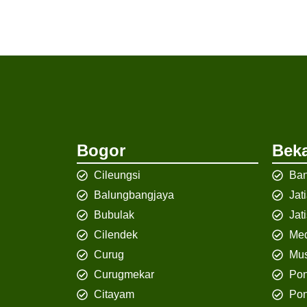
Bogor
Beka
Cileungsi
Ban
Balungbangjaya
Jat
Bubulak
Jat
Cilendek
Med
Curug
Mus
Curugmekar
Po
Citayam
Pon