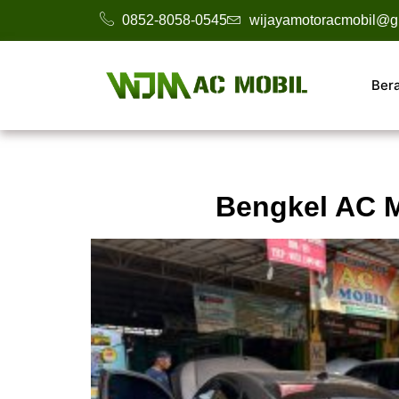
0852-8058-0545
wijayamotoracmobil@g
Ber
Bengkel AC M