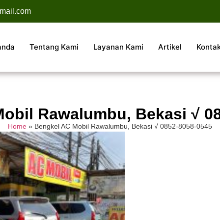
mail.com
anda
Tentang Kami
Layanan Kami
Artikel
Konta
obil Rawalumbu, Bekasi √ 0
Home
»
Bengkel AC Mobil Rawalumbu, Bekasi √ 0852-8058-0545