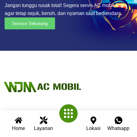
Jangan tunggu rusak total! Segera servis AC mobil Anda
agar tetap sejuk, bersih, dan nyaman saat berkendara.
Service Sekarang
Wijaya AC Mobil adalah bengkel spesialis AC mobil yang
telah berpengalaman lebih dari 30 tahun. Kami berkomitmen
Home
Layanan
Lokasi
Whatsapp
memberikan layanan terbaik dengan teknisi profesional,