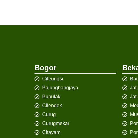
Bogor
Beka
Cileungsi
Ban
Balungbangjaya
Jat
Bubulak
Jat
Cilendek
Med
Curug
Mus
Curugmekar
Po
Citayam
Pon