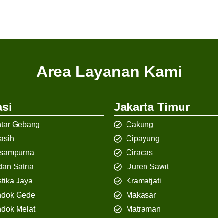
Area Layanan Kami
si
Jakarta Timur
tar Gebang
Cakung
iasih
Cipayung
isampurna
Ciracas
an Satria
Duren Sawit
tika Jaya
Kramatjati
ndok Gede
Makasar
dok Melati
Matraman