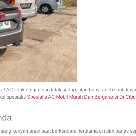
 AC tidak dingin, bau tidak sedap, atau bunyi aneh saat din
el spesialis
Spesialis AC Mobil Murah Dan Bergaransi Di Cib
nda
ng kenyamanan saat berkendara, terutama di iklim panas seper