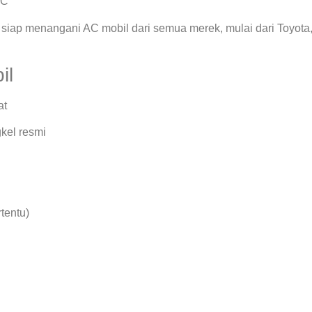
AC
siap menangani AC mobil dari semua merek, mulai dari Toyota
il
at
kel resmi
rtentu)
.