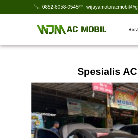
0852-8058-0545
wijayamotoracmobil@g
Ber
Spesialis AC