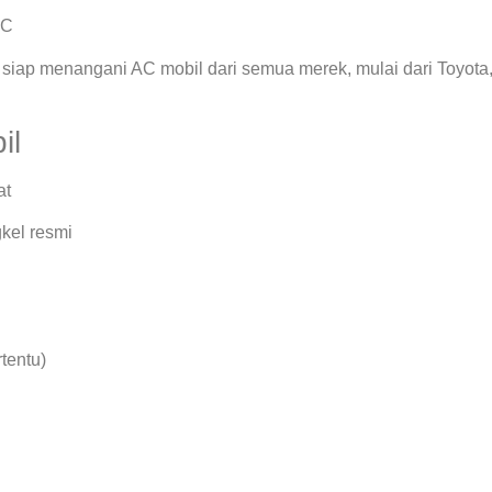
AC
siap menangani AC mobil dari semua merek, mulai dari Toyota
il
at
kel resmi
rtentu)
.