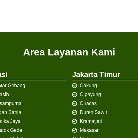
Area Layanan Kami
si
Jakarta Timur
tar Gebang
Cakung
iasih
Cipayung
isampurna
Ciracas
an Satria
Duren Sawit
tika Jaya
Kramatjati
ndok Gede
Makasar