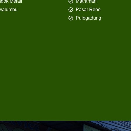
dok Melati
Matraman
walumbu
Pasar Rebo
Pulogadung