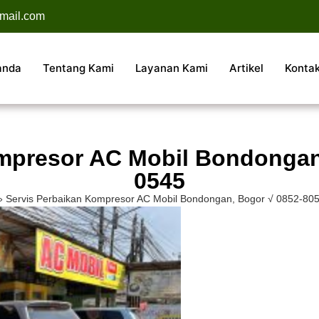
mail.com
anda
Tentang Kami
Layanan Kami
Artikel
Konta
mpresor AC Mobil Bondongan
0545
»
Servis Perbaikan Kompresor AC Mobil Bondongan, Bogor √ 0852-80