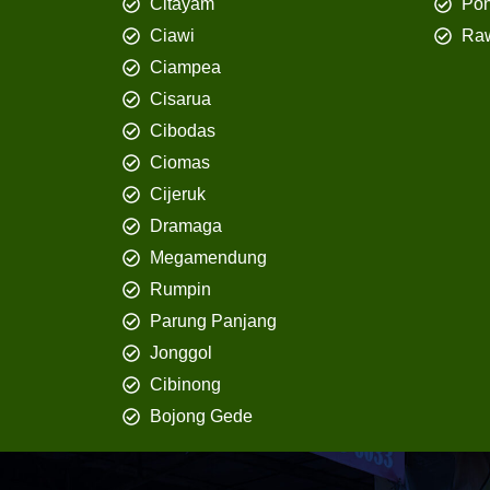
Citayam
Pon
Ciawi
Ra
Ciampea
Cisarua
Cibodas
Ciomas
Cijeruk
Dramaga
Megamendung
Rumpin
Parung Panjang
Jonggol
Cibinong
Bojong Gede