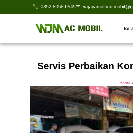
0852-8058-0545
wijayamotoracmobil@g
Ber
Servis Perbaikan Ko
Home