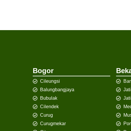
Bogor
Beka
Cileungsi
Ban
Balungbangjaya
Jat
Bubulak
Jat
Cilendek
Med
Curug
Mus
Curugmekar
Po