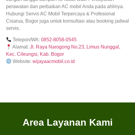
perawatan dan perbaikan AC mobil Anda pada ahlinya.
Hubungi Servis AC Mobil Terpercaya & Profesional
Cisarua, Bogor juga untuk konsultasi atau booking jadwal
servis.
Telepon/WA:
0852-8058-0545
Alamat:
Jl. Raya Narogong No.23, Limus Nunggal,
Kec. Cileungsi, Kab. Bogor
Website:
wijayaacmobil.co.id
Area Layanan Kami