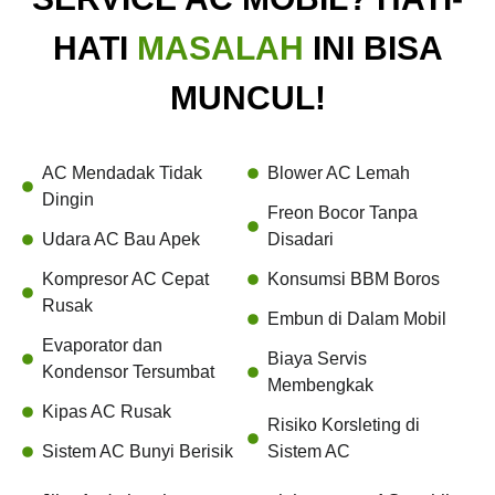
HATI
MASALAH
INI BISA
MUNCUL!
AC Mendadak Tidak
Blower AC Lemah
Dingin
Freon Bocor Tanpa
Udara AC Bau Apek
Disadari
Kompresor AC Cepat
Konsumsi BBM Boros
Rusak
Embun di Dalam Mobil
Evaporator dan
Biaya Servis
Kondensor Tersumbat
Membengkak
Kipas AC Rusak
Risiko Korsleting di
Sistem AC Bunyi Berisik
Sistem AC