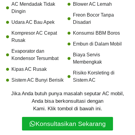
AC Mendadak Tidak
Blower AC Lemah
Dingin
Freon Bocor Tanpa
Udara AC Bau Apek
Disadari
Kompresor AC Cepat
Konsumsi BBM Boros
Rusak
Embun di Dalam Mobil
Evaporator dan
Biaya Servis
Kondensor Tersumbat
Membengkak
Kipas AC Rusak
Risiko Korsleting di
Sistem AC Bunyi Berisik
Sistem AC
Jika Anda butuh punya masalah seputar AC mobil,
Anda bisa berkonsultasi dengan
Kami. Klik tombol di bawah ini.
Konsultasikan Sekarang