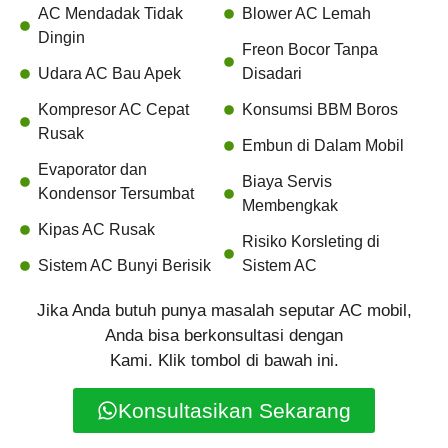
AC Mendadak Tidak
Blower AC Lemah
Dingin
Freon Bocor Tanpa
Udara AC Bau Apek
Disadari
Kompresor AC Cepat
Konsumsi BBM Boros
Rusak
Embun di Dalam Mobil
Evaporator dan
Biaya Servis
Kondensor Tersumbat
Membengkak
Kipas AC Rusak
Risiko Korsleting di
Sistem AC Bunyi Berisik
Sistem AC
Jika Anda butuh punya masalah seputar AC mobil,
Anda bisa berkonsultasi dengan
Kami. Klik tombol di bawah ini.
Konsultasikan Sekarang