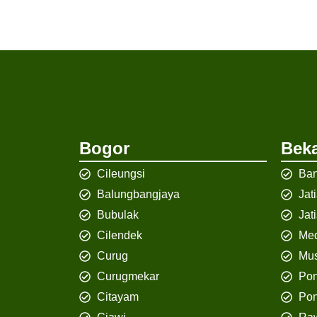
Bogor
Beka
Cileungsi
Ban
Balungbangjaya
Jat
Bubulak
Jat
Cilendek
Med
Curug
Mus
Curugmekar
Po
Citayam
Pon