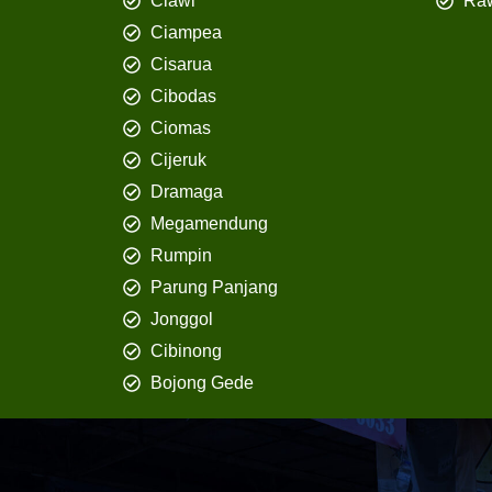
Ciawi
Ra
Ciampea
Cisarua
Cibodas
Ciomas
Cijeruk
Dramaga
Megamendung
Rumpin
Parung Panjang
Jonggol
Cibinong
Bojong Gede