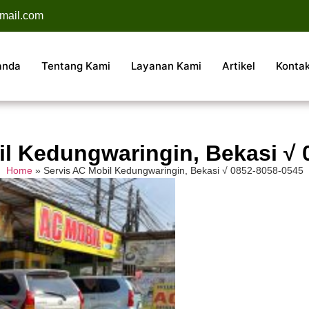
mail.com
anda
Tentang Kami
Layanan Kami
Artikel
Konta
il Kedungwaringin, Bekasi √ 
Home
»
Servis AC Mobil Kedungwaringin, Bekasi √ 0852-8058-0545