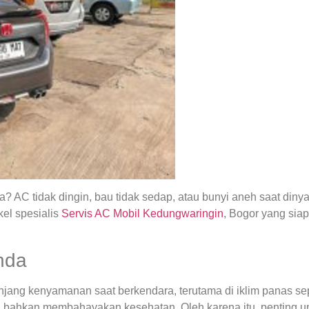
 AC tidak dingin, bau tidak sedap, atau bunyi aneh saat din
el spesialis
Servis AC Mobil Kedungwaringin
, Bogor yang si
nda
ng kenyamanan saat berkendara, terutama di iklim panas seper
 bahkan membahayakan kesehatan. Oleh karena itu, penting u