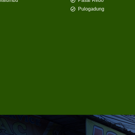
walumbu
Pasar Rebo
Pulogadung