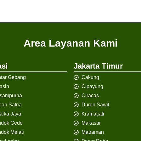
Area Layanan Kami
si
Jakarta Timur
tar Gebang
Cakung
iasih
Cipayung
isampurna
Ciracas
an Satria
Duren Sawit
tika Jaya
Kramatjati
ndok Gede
Makasar
dok Melati
Matraman