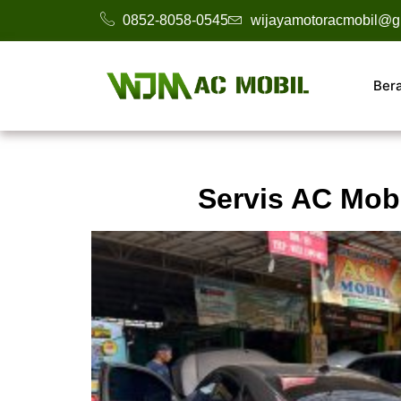
0852-8058-0545
wijayamotoracmobil@g
Ber
Servis AC Mob