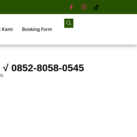
k Kami
Booking Form
m √ 0852-8058-0545
45