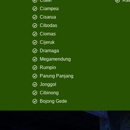
Ciawi
Ra
Ciampea
Cisarua
Cibodas
Ciomas
Cijeruk
Dramaga
Megamendung
Rumpin
Parung Panjang
Jonggol
Cibinong
Bojong Gede