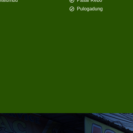
walumbu
Pasar Rebo
Pulogadung