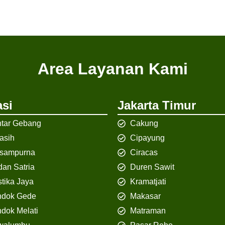
Area Layanan Kami
si
Jakarta Timur
tar Gebang
Cakung
iasih
Cipayung
isampurna
Ciracas
an Satria
Duren Sawit
tika Jaya
Kramatjati
ndok Gede
Makasar
dok Melati
Matraman