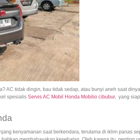
 AC tidak dingin, bau tidak sedap, atau bunyi aneh saat din
el spesialis
Servis AC Mobil Honda Mobilio cibubur
, yang sia
nda
ng kenyamanan saat berkendara, terutama di iklim panas seper
 bahkan membahayakan kesehatan. Oleh karena itu, penting u