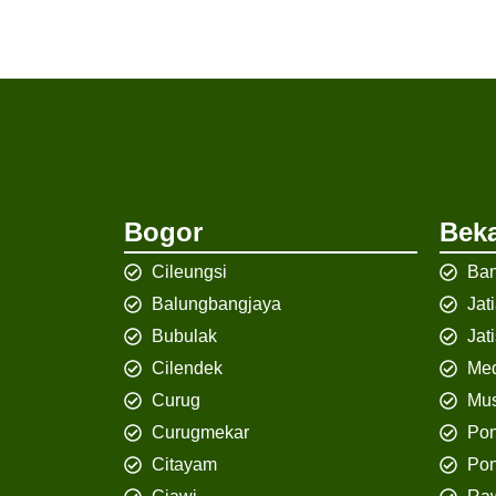
Bogor
Beka
Cileungsi
Ban
Balungbangjaya
Jat
Bubulak
Jat
Cilendek
Med
Curug
Mus
Curugmekar
Po
Citayam
Pon