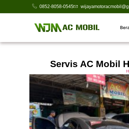
0852-8058-0545
wijayamotoracmobil@g
Ber
Servis AC Mobil H
H