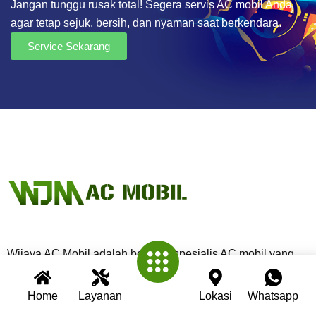
Jangan tunggu rusak total! Segera servis AC mobil Anda
agar tetap sejuk, bersih, dan nyaman saat berkendara.
Service Sekarang
Wijaya AC Mobil adalah bengkel spesialis AC mobil yang
telah berpengalaman lebih dari 30 tahun. Kami berkomitmen
memberikan layanan terbaik dengan teknisi profesional,
Home
Layanan
Lokasi
Whatsapp
peralatan modern, dan garansi untuk setiap pengerjaan.