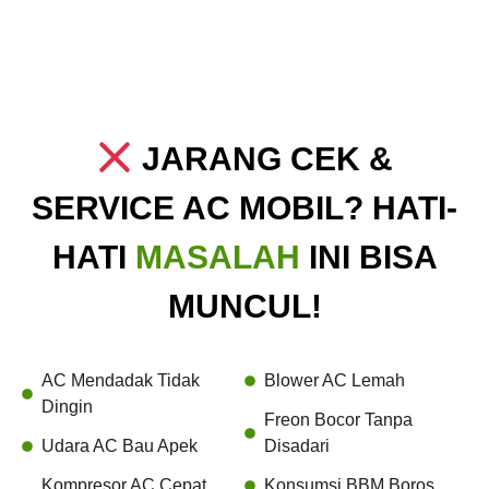
JARANG CEK &
SERVICE AC MOBIL? HATI-
HATI
MASALAH
INI BISA
MUNCUL!
AC Mendadak Tidak
Blower AC Lemah
Dingin
Freon Bocor Tanpa
Udara AC Bau Apek
Disadari
Kompresor AC Cepat
Konsumsi BBM Boros