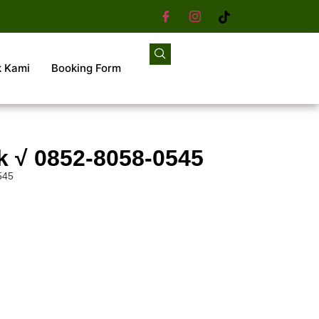
k Kami
Booking Form
k √ 0852-8058-0545
545