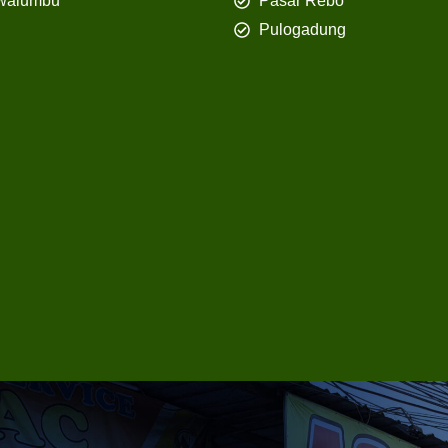
walumbu
Pasar Rebo
Pulogadung