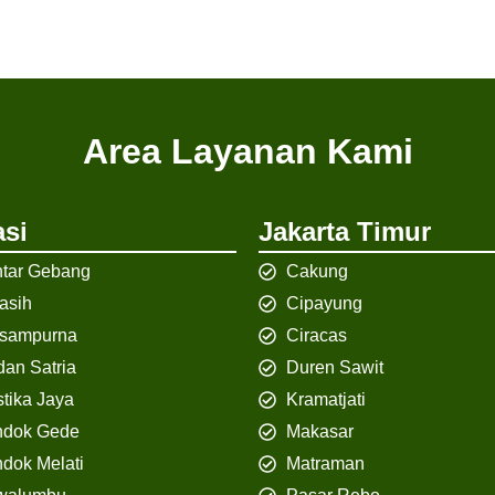
Area Layanan Kami
si
Jakarta Timur
tar Gebang
Cakung
iasih
Cipayung
isampurna
Ciracas
an Satria
Duren Sawit
tika Jaya
Kramatjati
ndok Gede
Makasar
dok Melati
Matraman