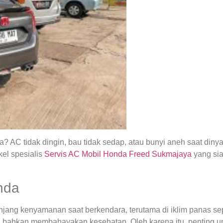
 AC tidak dingin, bau tidak sedap, atau bunyi aneh saat din
el spesialis
Servis AC Mobil Honda Freed Sukmajaya
yang si
nda
ng kenyamanan saat berkendara, terutama di iklim panas seper
 bahkan membahayakan kesehatan. Oleh karena itu, penting u