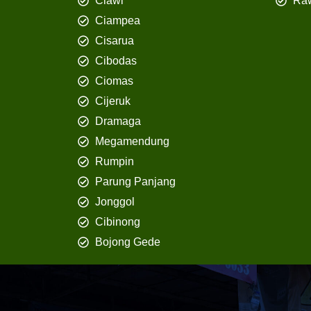
Ciawi
Ra
Ciampea
Cisarua
Cibodas
Ciomas
Cijeruk
Dramaga
Megamendung
Rumpin
Parung Panjang
Jonggol
Cibinong
Bojong Gede