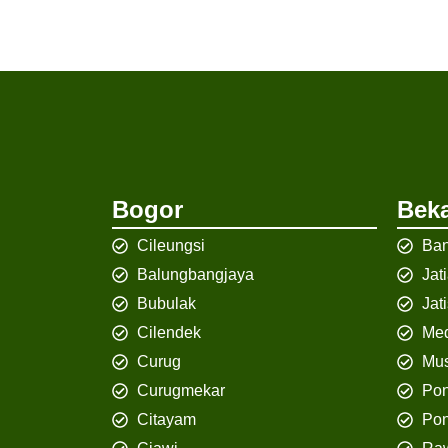
Bogor
Beka
Cileungsi
Ban
Balungbangjaya
Jat
Bubulak
Jat
Cilendek
Med
Curug
Mus
Curugmekar
Po
Citayam
Pon