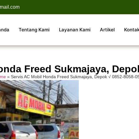
mail.com
anda
Tentang Kami
Layanan Kami
Artikel
Konta
onda Freed Sukmajaya, Depo
me
»
Servis AC Mobil Honda Freed Sukmajaya, Depok √ 0852-8058-0