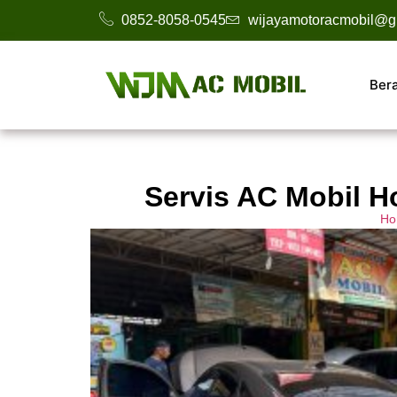
0852-8058-0545
wijayamotoracmobil@g
Ber
Servis AC Mobil H
Ho