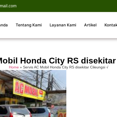
mail.com
anda
Tentang Kami
Layanan Kami
Artikel
Konta
obil Honda City RS disekitar
Home
»
Servis AC Mobil Honda City RS disekitar Cileungsi √