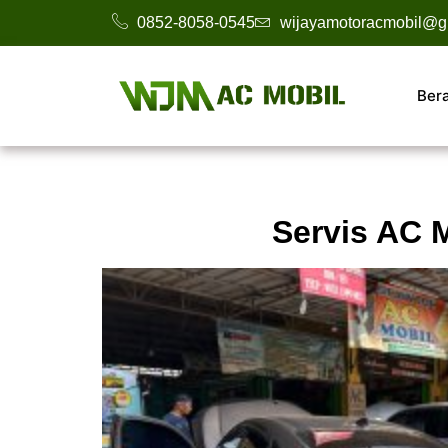
0852-8058-0545
wijayamotoracmobil@g
Ber
Servis AC M