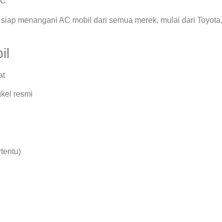
AC
siap menangani AC mobil dari semua merek, mulai dari Toyota
il
at
kel resmi
rtentu)
.