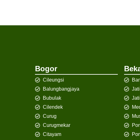
Bogor
Beka
Cileungsi
Ban
Balungbangjaya
Jat
Bubulak
Jat
Cilendek
Med
Curug
Mus
Curugmekar
Po
Citayam
Pon