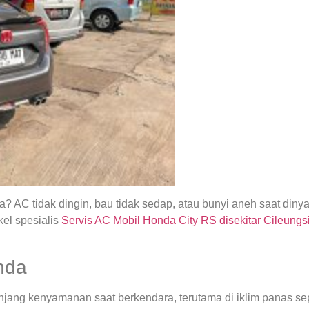
 AC tidak dingin, bau tidak sedap, atau bunyi aneh saat din
el spesialis
Servis AC Mobil Honda City RS disekitar Cileungs
nda
ng kenyamanan saat berkendara, terutama di iklim panas seper