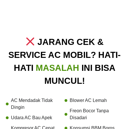
JARANG CEK &
SERVICE AC MOBIL? HATI-
HATI
MASALAH
INI BISA
MUNCUL!
AC Mendadak Tidak
Blower AC Lemah
Dingin
Freon Bocor Tanpa
Udara AC Bau Apek
Disadari
Kompresor AC Cepat
Konsumsi BBM Boros