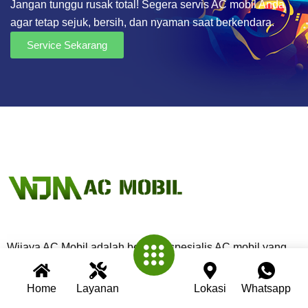
Jangan tunggu rusak total! Segera servis AC mobil Anda
agar tetap sejuk, bersih, dan nyaman saat berkendara.
Service Sekarang
Wijaya AC Mobil adalah bengkel spesialis AC mobil yang
telah berpengalaman lebih dari 30 tahun. Kami berkomitmen
memberikan layanan terbaik dengan teknisi profesional,
Home
Layanan
Lokasi
Whatsapp
peralatan modern, dan garansi untuk setiap pengerjaan.