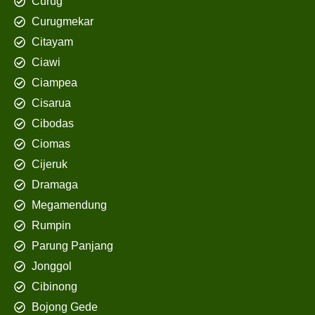
Curug
Curugmekar
Citayam
Ciawi
Ciampea
Cisarua
Cibodas
Ciomas
Cijeruk
Dramaga
Megamendung
Rumpin
Parung Panjang
Jonggol
Cibinong
Bojong Gede