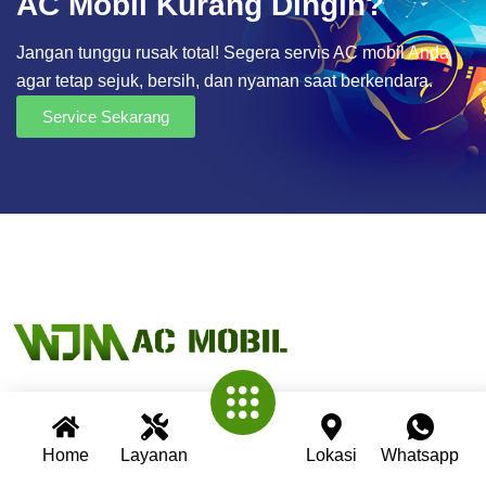
AC Mobil Kurang Dingin?
Jangan tunggu rusak total! Segera servis AC mobil Anda
agar tetap sejuk, bersih, dan nyaman saat berkendara.
Service Sekarang
Wijaya AC Mobil adalah bengkel spesialis AC mobil yang
Home
Layanan
Lokasi
Whatsapp
telah berpengalaman lebih dari 30 tahun. Kami berkomitmen