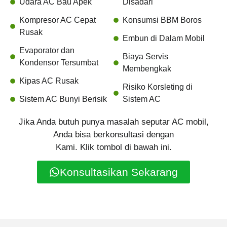
Udara AC Bau Apek
Disadari
Kompresor AC Cepat
Konsumsi BBM Boros
Rusak
Embun di Dalam Mobil
Evaporator dan
Biaya Servis
Kondensor Tersumbat
Membengkak
Kipas AC Rusak
Risiko Korsleting di
Sistem AC Bunyi Berisik
Sistem AC
Jika Anda butuh punya masalah seputar AC mobil,
Anda bisa berkonsultasi dengan
Kami. Klik tombol di bawah ini.
Konsultasikan Sekarang