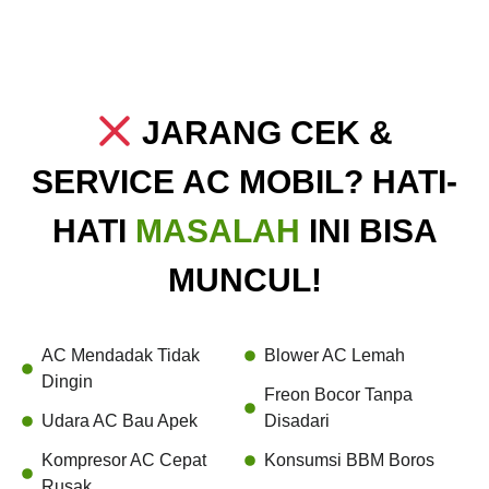
JARANG CEK &
SERVICE AC MOBIL? HATI-
HATI
MASALAH
INI BISA
MUNCUL!
AC Mendadak Tidak
Blower AC Lemah
Dingin
Freon Bocor Tanpa
Udara AC Bau Apek
Disadari
Kompresor AC Cepat
Konsumsi BBM Boros
Rusak