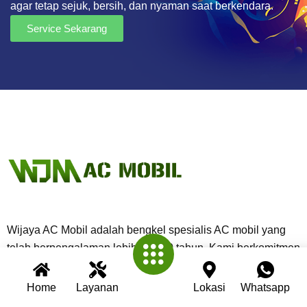
agar tetap sejuk, bersih, dan nyaman saat berkendara.
Service Sekarang
Wijaya AC Mobil adalah bengkel spesialis AC mobil yang
telah berpengalaman lebih dari 30 tahun. Kami berkomitmen
memberikan layanan terbaik dengan teknisi profesional,
peralatan modern, dan garansi untuk setiap pengerjaan.
Home
Layanan
Lokasi
Whatsapp