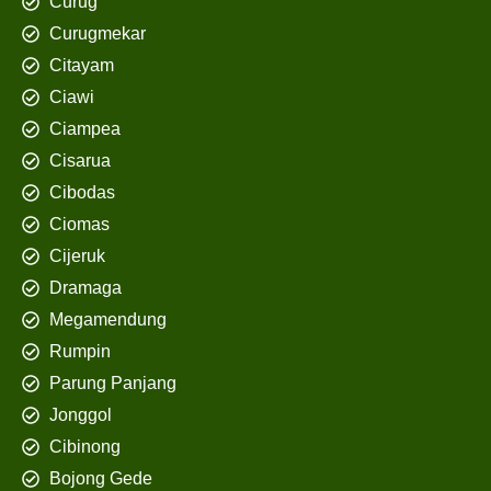
Curug
Curugmekar
Citayam
Ciawi
Ciampea
Cisarua
Cibodas
Ciomas
Cijeruk
Dramaga
Megamendung
Rumpin
Parung Panjang
Jonggol
Cibinong
Bojong Gede