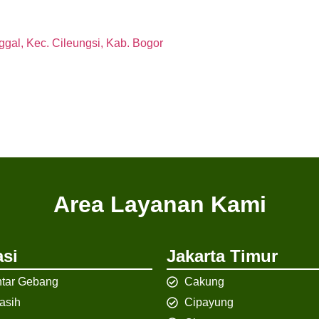
gal, Kec. Cileungsi, Kab. Bogor
Area Layanan Kami
si
Jakarta Timur
tar Gebang
Cakung
iasih
Cipayung