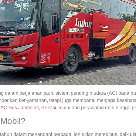
 dalam perjalanan jauh, sistem pendingin udara (AC) pada b
 memberikan kenyamanan, tetapi juga membantu menjaga keseh
 AC Bus Jatimelati, Bekasi
, mulai dari perawatan rutin hingga pe
Mobil?
tahun dalam menangani berbagai jenis dan merek bus, baik uk