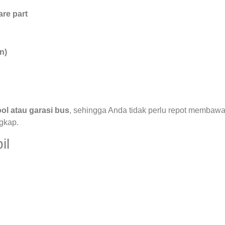
re part
n)
ol atau garasi bus
, sehingga Anda tidak perlu repot membaw
ngkap.
il