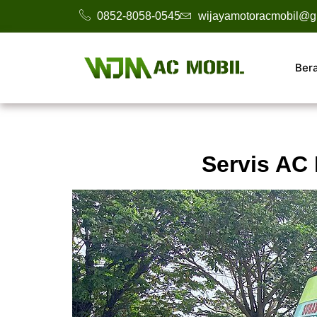
0852-8058-0545
wijayamotoracmobil@g
Ber
Servis AC 