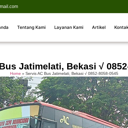
mail.com
anda
Tentang Kami
Layanan Kami
Artikel
Konta
Bus Jatimelati, Bekasi √ 085
Home
»
Servis AC Bus Jatimelati, Bekasi √ 0852-8058-0545