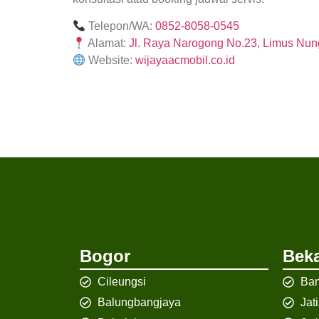
Telepon/WA:
0852-8058-0545
Alamat:
Jl. Raya Narogong No.23, Limus Nung
Website:
wijayaacmobil.co.id
Bogor
Beka
Cileungsi
Ban
Balungbangjaya
Jat