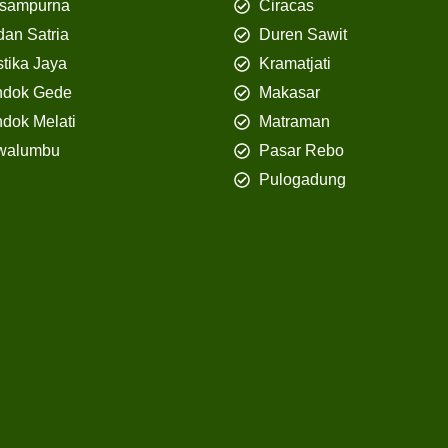
isampurna
Ciracas
an Satria
Duren Sawit
tika Jaya
Kramatjati
ndok Gede
Makasar
dok Melati
Matraman
walumbu
Pasar Rebo
Pulogadung