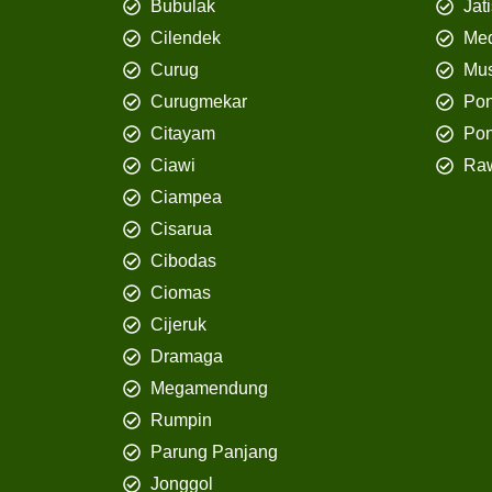
Bubulak
Jat
Cilendek
Med
Curug
Mus
Curugmekar
Po
Citayam
Pon
Ciawi
Ra
Ciampea
Cisarua
Cibodas
Ciomas
Cijeruk
Dramaga
Megamendung
Rumpin
Parung Panjang
Jonggol