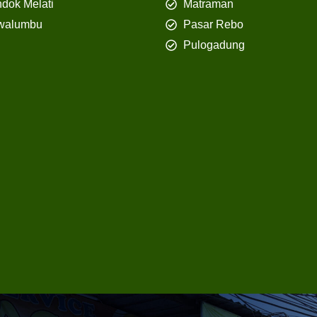
dok Melati
Matraman
walumbu
Pasar Rebo
Pulogadung