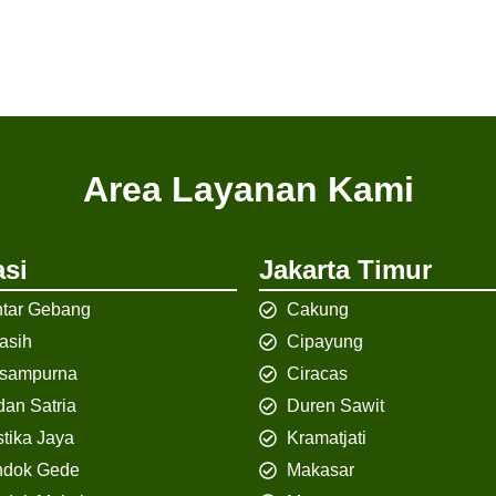
Area Layanan Kami
si
Jakarta Timur
tar Gebang
Cakung
iasih
Cipayung
isampurna
Ciracas
an Satria
Duren Sawit
tika Jaya
Kramatjati
ndok Gede
Makasar