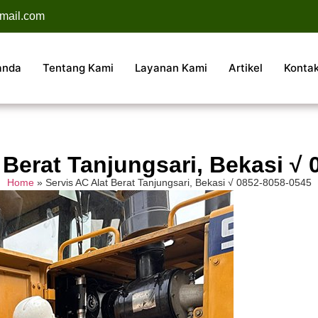
mail.com
anda
Tentang Kami
Layanan Kami
Artikel
Konta
 Berat Tanjungsari, Bekasi √
Home
»
Servis AC Alat Berat Tanjungsari, Bekasi √ 0852-8058-0545