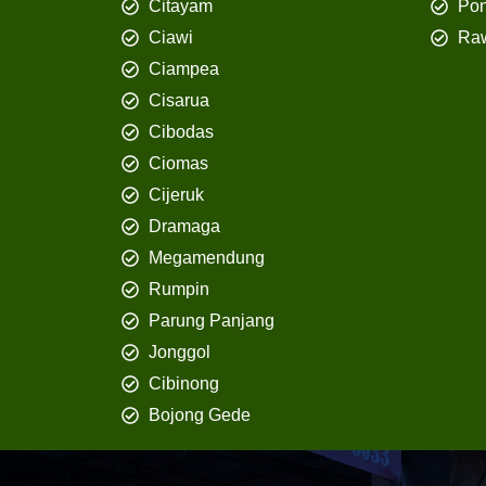
Citayam
Pon
Ciawi
Ra
Ciampea
Cisarua
Cibodas
Ciomas
Cijeruk
Dramaga
Megamendung
Rumpin
Parung Panjang
Jonggol
Cibinong
Bojong Gede