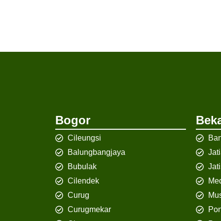
Bogor
Beka
Cileungsi
Ban
Balungbangjaya
Jat
Bubulak
Jat
Cilendek
Med
Curug
Mus
Curugmekar
Po