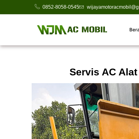
0852-8058-0545
wijayamotoracmobil@g
Ber
Servis AC Alat