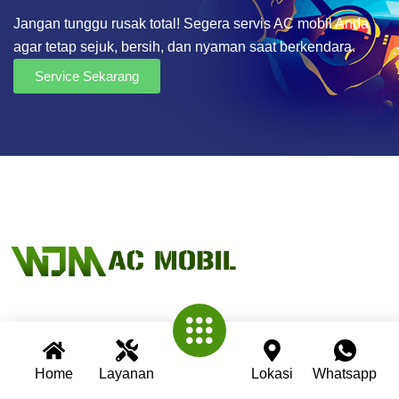
Jangan tunggu rusak total! Segera servis AC mobil Anda
agar tetap sejuk, bersih, dan nyaman saat berkendara.
Service Sekarang
Wijaya AC Mobil adalah bengkel spesialis AC mobil yang
telah berpengalaman lebih dari 30 tahun. Kami berkomitmen
Home
Layanan
Lokasi
Whatsapp
memberikan layanan terbaik dengan teknisi profesional,