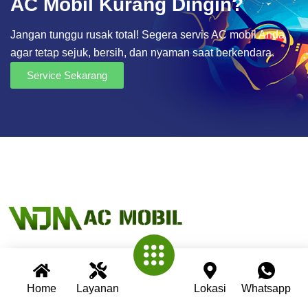
AC Mobil Kurang Dingin?
Jangan tunggu rusak total! Segera servis AC mobil Anda
agar tetap sejuk, bersih, dan nyaman saat berkendara.
Service Sekarang
Wijaya AC Mobil adalah bengkel spesialis AC mobil yang
Home
Layanan
Lokasi
Whatsapp
telah berpengalaman lebih dari 30 tahun. Kami berkomitmen