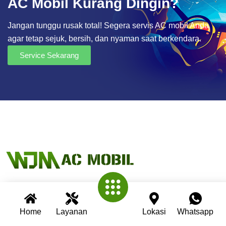
AC Mobil Kurang Dingin?
Jangan tunggu rusak total! Segera servis AC mobil Anda
agar tetap sejuk, bersih, dan nyaman saat berkendara.
Service Sekarang
Wijaya AC Mobil adalah bengkel spesialis AC mobil yang
Home
Layanan
Lokasi
Whatsapp
telah berpengalaman lebih dari 30 tahun. Kami berkomitmen