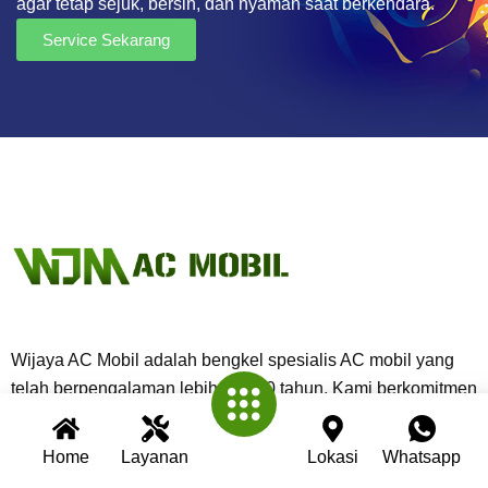
agar tetap sejuk, bersih, dan nyaman saat berkendara.
Service Sekarang
Wijaya AC Mobil adalah bengkel spesialis AC mobil yang
telah berpengalaman lebih dari 30 tahun. Kami berkomitmen
memberikan layanan terbaik dengan teknisi profesional,
peralatan modern, dan garansi untuk setiap pengerjaan.
Home
Layanan
Lokasi
Whatsapp