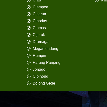
Ciawi
Ra
Ciampea
Cisarua
Cibodas
Ciomas
Cijeruk
Dramaga
Megamendung
Rumpin
Parung Panjang
Jonggol
Cibinong
Bojong Gede