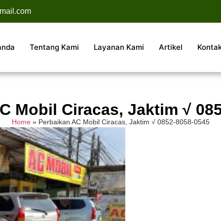
mail.com
anda
Tentang Kami
Layanan Kami
Artikel
Konta
C Mobil Ciracas, Jaktim √ 08
Home
»
Perbaikan AC Mobil Ciracas, Jaktim √ 0852-8058-0545