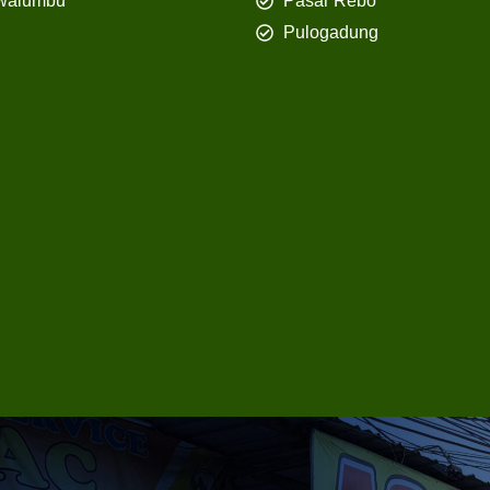
walumbu
Pasar Rebo
Pulogadung