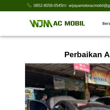
0852-8058-0545
wijayamotoracmobil@g
Ber
Perbaikan A