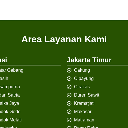
Area Layanan Kami
si
Jakarta Timur
tar Gebang
Cakung
iasih
Cipayung
isampurna
Ciracas
an Satria
Duren Sawit
tika Jaya
Kramatjati
ndok Gede
Makasar
dok Melati
Matraman