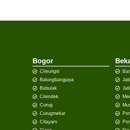
Bogor
Beka
Cileungsi
Ban
Balungbangjaya
Jat
Bubulak
Jat
Cilendek
Med
Curug
Mus
Curugmekar
Po
Citayam
Pon