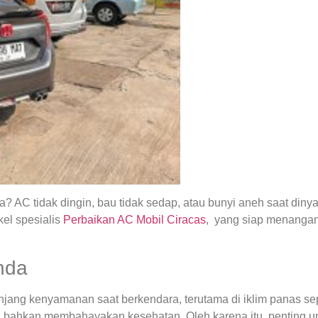
 AC tidak dingin, bau tidak sedap, atau bunyi aneh saat din
el spesialis
Perbaikan AC Mobil Ciracas
, yang siap menangan
nda
ng kenyamanan saat berkendara, terutama di iklim panas seper
 bahkan membahayakan kesehatan. Oleh karena itu, penting u