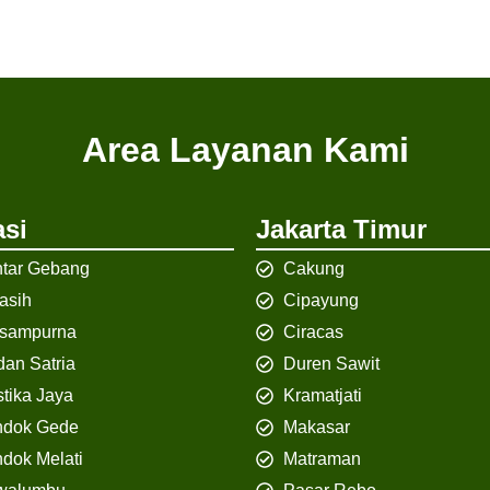
Area Layanan Kami
si
Jakarta Timur
tar Gebang
Cakung
iasih
Cipayung
isampurna
Ciracas
an Satria
Duren Sawit
tika Jaya
Kramatjati
ndok Gede
Makasar
dok Melati
Matraman