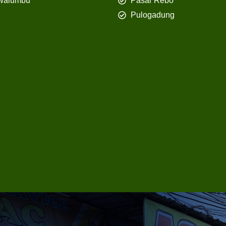
walumbu
Pasar Rebo
Pulogadung