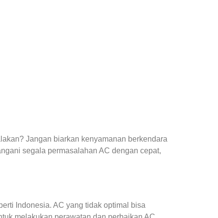
yalakan? Jangan biarkan kenyamanan berkendara
angani segala permasalahan AC dengan cepat,
ti Indonesia. AC yang tidak optimal bisa
ntuk melakukan perawatan dan perbaikan AC