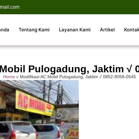
mail.com
anda
Tentang Kami
Layanan Kami
Artikel
Konta
 Mobil Pulogadung, Jaktim √ 
Home
»
Modifikasi AC Mobil Pulogadung, Jaktim √ 0852-8058-0545