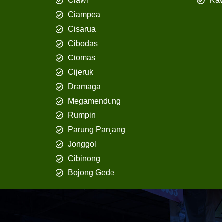
Ciawi
Ra
Ciampea
Cisarua
Cibodas
Ciomas
Cijeruk
Dramaga
Megamendung
Rumpin
Parung Panjang
Jonggol
Cibinong
Bojong Gede