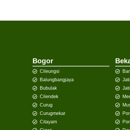
Bogor
Beka
Cileungsi
Ban
Balungbangjaya
Jat
Bubulak
Jat
Cilendek
Med
Curug
Mus
Curugmekar
Po
Citayam
Pon