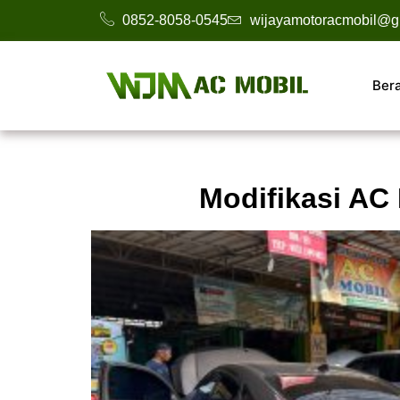
0852-8058-0545
wijayamotoracmobil@g
Ber
Modifikasi AC