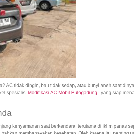
 AC tidak dingin, bau tidak sedap, atau bunyi aneh saat din
el spesialis
Modifikasi AC Mobil Pulogadung
, yang siap men
nda
ng kenyamanan saat berkendara, terutama di iklim panas seper
 bahkan membahayakan kesehatan. Oleh karena itu, penting u