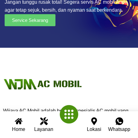
Jangan tunggu rusak total! Segera servis AC mobil Anda
agar tetap sejuk, bersih, dan nyaman saat berkendara.
Service Sekarang
Wijaya AC Mobil adalah bengkel spesialis AC mobil yang
telah berpengalaman lebih dari 30 tahun. Kami berkomitmen
memberikan layanan terbaik dengan teknisi profesional,
Home
Layanan
Lokasi
Whatsapp
peralatan modern, dan garansi untuk setiap pengerjaan.