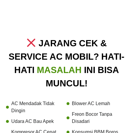
JARANG CEK &
SERVICE AC MOBIL? HATI-
HATI
MASALAH
INI BISA
MUNCUL!
AC Mendadak Tidak
Blower AC Lemah
Dingin
Freon Bocor Tanpa
Udara AC Bau Apek
Disadari
Kompresor AC Cepat
Konsumsi BBM Boros