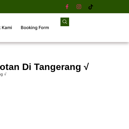
k Kami
Booking Form
otan Di Tangerang √
ng √