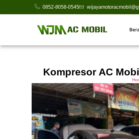
0852-8058-0545
wijayamotoracmobil@g
Ber
Kompresor AC Mobil
Ho