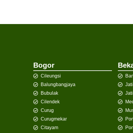
Bogor
Beka
Cileungsi
Ban
Balungbangjaya
Jat
Bubulak
Jat
Cilendek
Med
Curug
Mus
Curugmekar
Po
Citayam
Pon