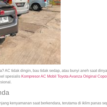
 AC tidak dingin, bau tidak sedap, atau bunyi aneh saat din
el spesialis
Kompresor AC Mobil Toyota Avanza Original Copo
sional.
nda
ng kenyamanan saat berkendara, terutama di iklim panas seper