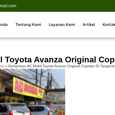
mail.com
anda
Tentang Kami
Layanan Kami
Artikel
Konta
 Toyota Avanza Original Cop
me
»
Kompresor AC Mobil Toyota Avanza Original Copotan Di Tangera