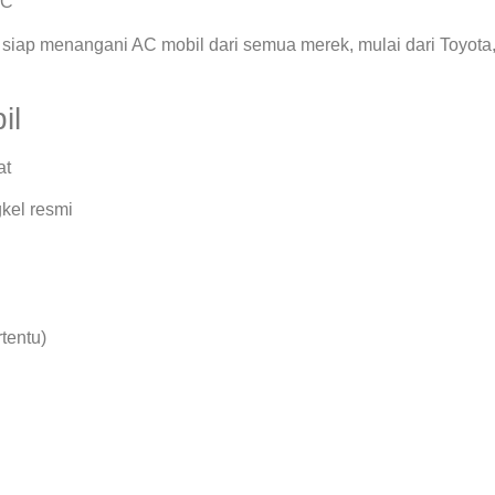
AC
siap menangani AC mobil dari semua merek, mulai dari Toyota
il
at
kel resmi
rtentu)
.