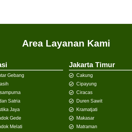
Area Layanan Kami
si
Jakarta Timur
tar Gebang
Cakung
iasih
Cipayung
isampurna
Ciracas
an Satria
Duren Sawit
tika Jaya
Kramatjati
ndok Gede
Makasar
dok Melati
Matraman