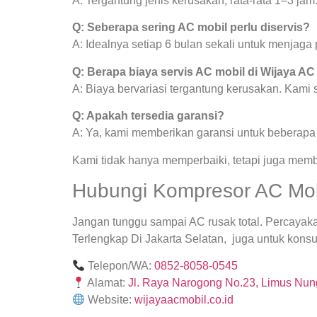
A: Tergantung jenis kerusakan, rata-rata 1–3 jam
Q: Seberapa sering AC mobil perlu diservis?
A: Idealnya setiap 6 bulan sekali untuk menjag
Q: Berapa biaya servis AC mobil di Wijaya AC
A: Biaya bervariasi tergantung kerusakan. Kami
Q: Apakah tersedia garansi?
A: Ya, kami memberikan garansi untuk beberapa j
Kami tidak hanya memperbaiki, tetapi juga mem
Hubungi Kompresor AC Mobi
Jangan tunggu sampai AC rusak total. Percayak
Terlengkap Di Jakarta Selatan, juga untuk konsul
Telepon/WA:
0852-8058-0545
Alamat:
Jl. Raya Narogong No.23, Limus Nung
Website:
wijayaacmobil.co.id