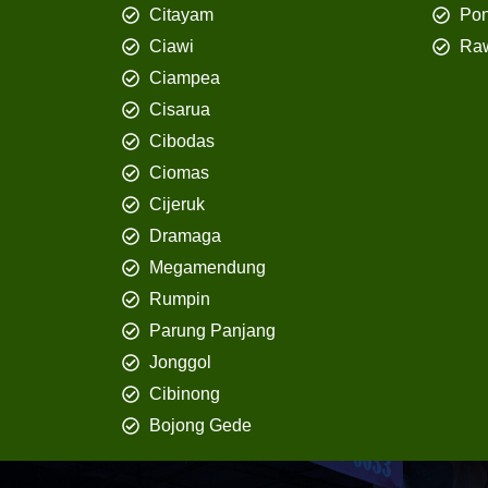
Citayam
Pon
Ciawi
Ra
Ciampea
Cisarua
Cibodas
Ciomas
Cijeruk
Dramaga
Megamendung
Rumpin
Parung Panjang
Jonggol
Cibinong
Bojong Gede