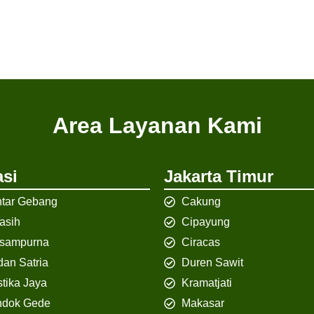
Area Layanan Kami
si
Jakarta Timur
tar Gebang
Cakung
iasih
Cipayung
isampurna
Ciracas
an Satria
Duren Sawit
tika Jaya
Kramatjati
ndok Gede
Makasar