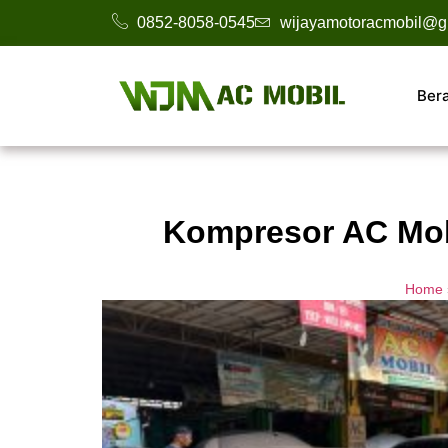
0852-8058-0545
wijayamotoracmobil@g
Ber
Kompresor AC Mobi
Home