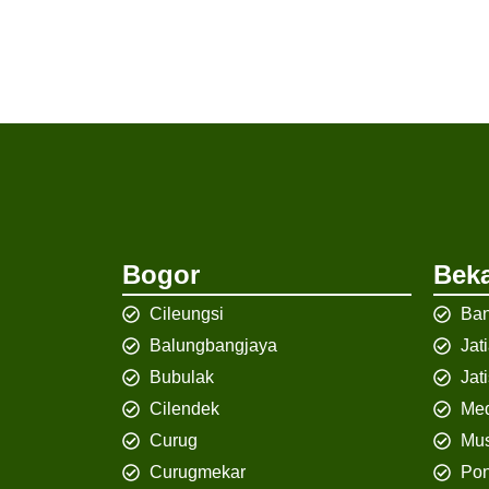
Bogor
Beka
Cileungsi
Ban
Balungbangjaya
Jat
Bubulak
Jat
Cilendek
Med
Curug
Mus
Curugmekar
Po