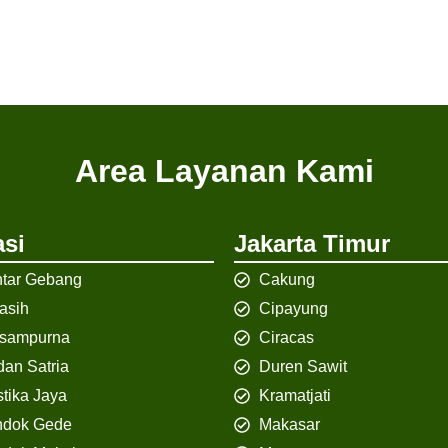
Area Layanan Kami
si
Jakarta Timur
tar Gebang
Cakung
iasih
Cipayung
isampurna
Ciracas
an Satria
Duren Sawit
tika Jaya
Kramatjati
ndok Gede
Makasar