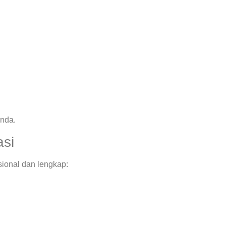
Anda.
asi
sional dan lengkap: