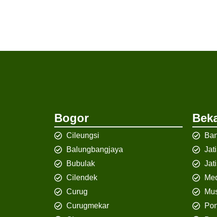
Bogor
Beka
Cileungsi
Ban
Balungbangjaya
Jat
Bubulak
Jat
Cilendek
Med
Curug
Mus
Curugmekar
Po