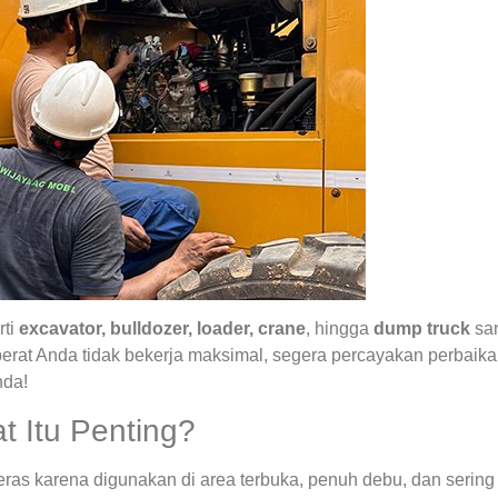
rti
excavator, bulldozer, loader, crane
, hingga
dump truck
san
 berat Anda tidak bekerja maksimal, segera percayakan perbai
nda!
t Itu Penting?
eras karena digunakan di area terbuka, penuh debu, dan sering 