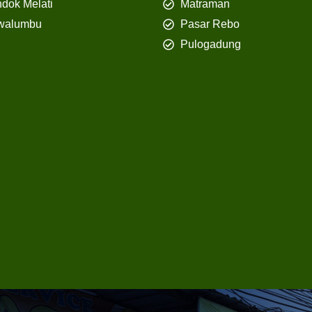
dok Melati
Matraman
walumbu
Pasar Rebo
Pulogadung