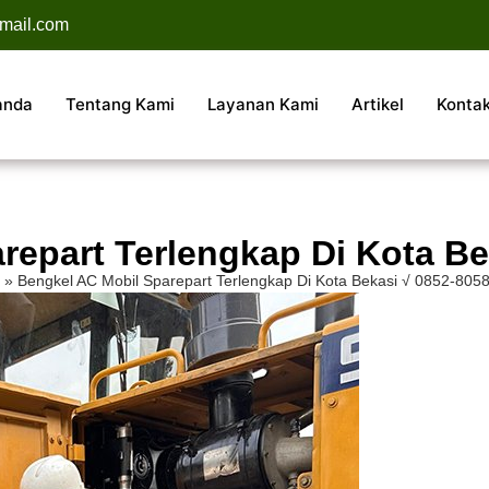
mail.com
anda
Tentang Kami
Layanan Kami
Artikel
Konta
repart Terlengkap Di Kota Be
»
Bengkel AC Mobil Sparepart Terlengkap Di Kota Bekasi √ 0852-805