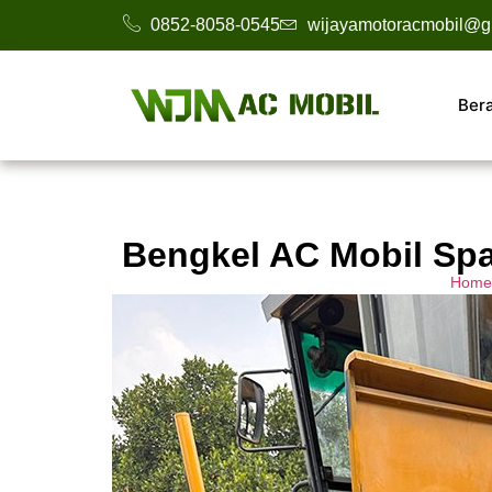
0852-8058-0545
wijayamotoracmobil@g
Ber
Bengkel AC Mobil Spa
Home