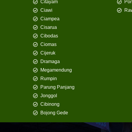
Citayam
Pon
Ciawi
Ra
Ciampea
Cisarua
Cibodas
Ciomas
Cijeruk
Dramaga
Megamendung
Rumpin
Parung Panjang
Jonggol
Cibinong
Bojong Gede