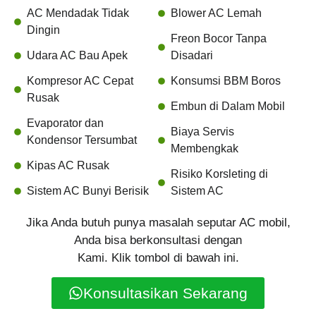
AC Mendadak Tidak
Blower AC Lemah
Dingin
Freon Bocor Tanpa
Udara AC Bau Apek
Disadari
Kompresor AC Cepat
Konsumsi BBM Boros
Rusak
Embun di Dalam Mobil
Evaporator dan
Biaya Servis
Kondensor Tersumbat
Membengkak
Kipas AC Rusak
Risiko Korsleting di
Sistem AC Bunyi Berisik
Sistem AC
Jika Anda butuh punya masalah seputar AC mobil,
Anda bisa berkonsultasi dengan
Kami. Klik tombol di bawah ini.
Konsultasikan Sekarang