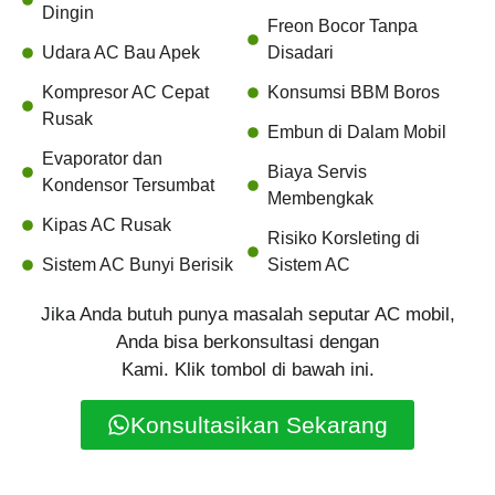
Dingin
Freon Bocor Tanpa
Udara AC Bau Apek
Disadari
Kompresor AC Cepat
Konsumsi BBM Boros
Rusak
Embun di Dalam Mobil
Evaporator dan
Biaya Servis
Kondensor Tersumbat
Membengkak
Kipas AC Rusak
Risiko Korsleting di
Sistem AC Bunyi Berisik
Sistem AC
Jika Anda butuh punya masalah seputar AC mobil,
Anda bisa berkonsultasi dengan
Kami. Klik tombol di bawah ini.
Konsultasikan Sekarang