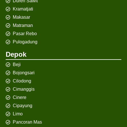
Duren Sawit
Kramatjati
Makasar
Matraman
Pasar Rebo
Pulogadung
Depok
Beji
Bojongsari
Cilodong
Cimanggis
Cinere
Cipayung
Limo
Pancoran Mas