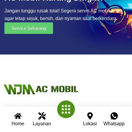
Jangan tunggu rusak total! Segera servis AC mobil Anda
agar tetap sejuk, bersih, dan nyaman saat berkendara.
Service Sekarang
Wijaya AC Mobil adalah bengkel spesialis AC mobil yang
telah berpengalaman lebih dari 30 tahun. Kami berkomitmen
Home
Layanan
Lokasi
Whatsapp
memberikan layanan terbaik dengan teknisi profesional,