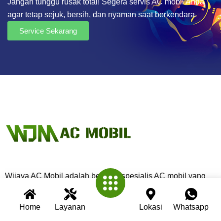
Jangan tunggu rusak total! Segera servis AC mobil Anda
agar tetap sejuk, bersih, dan nyaman saat berkendara.
Service Sekarang
Wijaya AC Mobil adalah bengkel spesialis AC mobil yang
telah berpengalaman lebih dari 30 tahun. Kami berkomitmen
memberikan layanan terbaik dengan teknisi profesional,
Home
Layanan
Lokasi
Whatsapp
peralatan modern, dan garansi untuk setiap pengerjaan.