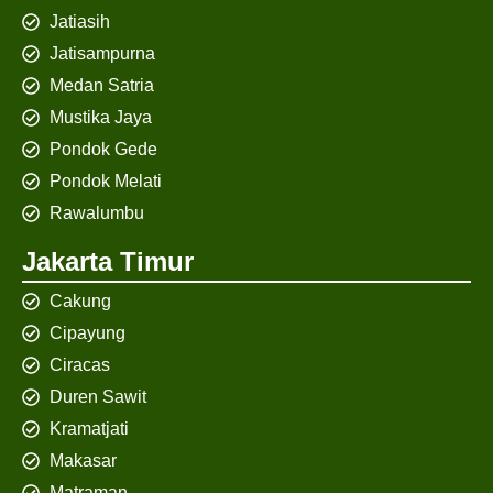
Jatiasih
Jatisampurna
Medan Satria
Mustika Jaya
Pondok Gede
Pondok Melati
Rawalumbu
Jakarta Timur
Cakung
Cipayung
Ciracas
Duren Sawit
Kramatjati
Makasar
Matraman