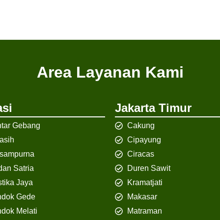
Area Layanan Kami
si
Jakarta Timur
tar Gebang
Cakung
iasih
Cipayung
isampurna
Ciracas
an Satria
Duren Sawit
tika Jaya
Kramatjati
ndok Gede
Makasar
dok Melati
Matraman