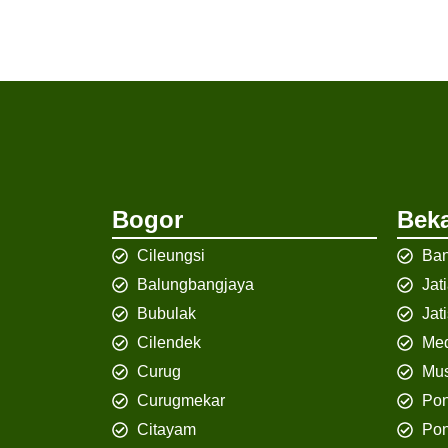
Bogor
Beka
Cileungsi
Ban
Balungbangjaya
Jat
Bubulak
Jat
Cilendek
Med
Curug
Mus
Curugmekar
Po
Citayam
Pon