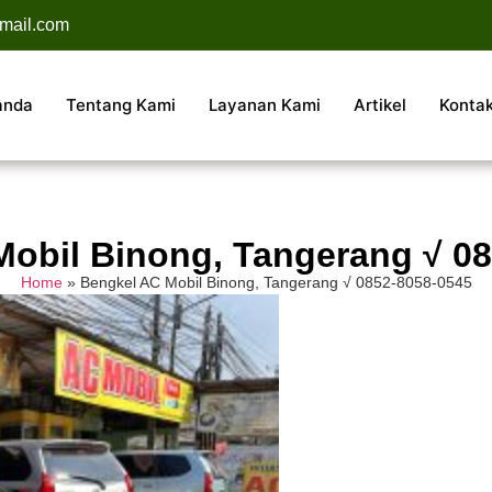
mail.com
anda
Tentang Kami
Layanan Kami
Artikel
Konta
obil Binong, Tangerang √ 0
Home
»
Bengkel AC Mobil Binong, Tangerang √ 0852-8058-0545