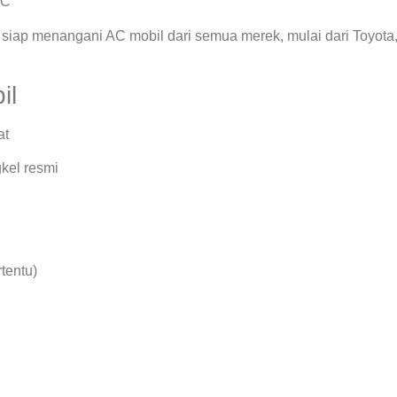
AC
siap menangani AC mobil dari semua merek, mulai dari Toyota
il
at
kel resmi
rtentu)
.