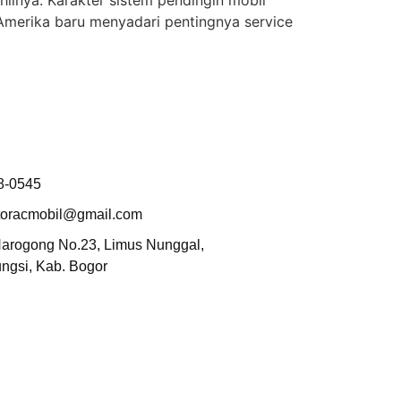
inya. Karakter sistem pendingin mobil
Amerika baru menyadari pentingnya service
8-0545
toracmobil@gmail.com
Narogong No.23, Limus Nunggal,
ungsi, Kab. Bogor