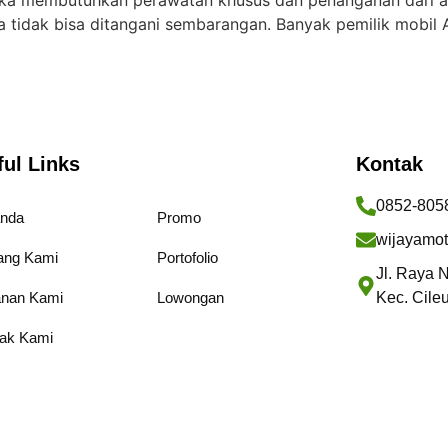
ka membutuhkan perawatan khusus dan penanganan dari ahl
 tidak bisa ditangani sembarangan. Banyak pemilik mobil 
ful Links
Kontak
0852-805
anda
Promo
wijayamo
ang Kami
Portofolio
Jl. Raya 
anan Kami
Lowongan
Kec. Cile
ak Kami