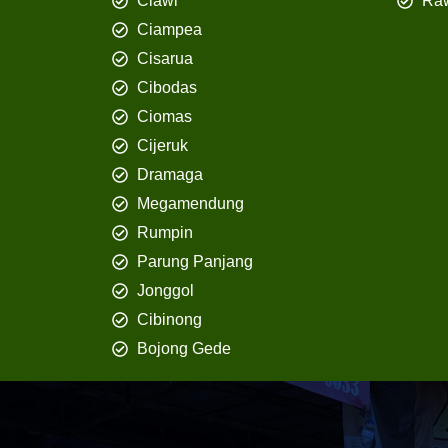
Ciawi
Ra
Ciampea
Cisarua
Cibodas
Ciomas
Cijeruk
Dramaga
Megamendung
Rumpin
Parung Panjang
Jonggol
Cibinong
Bojong Gede