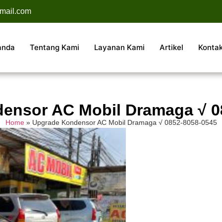
mail.com
anda
Tentang Kami
Layanan Kami
Artikel
Konta
ensor AC Mobil Dramaga √ 0
Home
»
Upgrade Kondensor AC Mobil Dramaga √ 0852-8058-0545