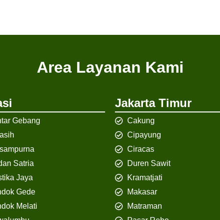
Area Layanan Kami
si
Jakarta Timur
tar Gebang
Cakung
iasih
Cipayung
isampurna
Ciracas
an Satria
Duren Sawit
tika Jaya
Kramatjati
ndok Gede
Makasar
dok Melati
Matraman