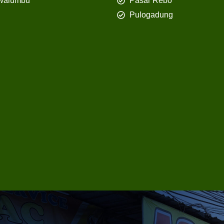
walumbu
Pasar Rebo
Pulogadung