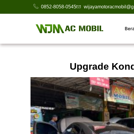
0852-8058-0545
wijayamotoracmobil@g
Ber
Upgrade Kond