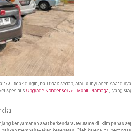
 AC tidak dingin, bau tidak sedap, atau bunyi aneh saat din
el spesialis
Upgrade Kondensor AC Mobil Dramaga
, yang si
nda
ng kenyamanan saat berkendara, terutama di iklim panas seper
 bahkan membahayakan kesehatan. Oleh karena itu, penting u