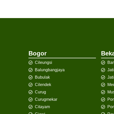
Bogor
Beka
Cileungsi
Ban
Balungbangjaya
Jat
Bubulak
Jat
Cilendek
Med
Curug
Mus
Curugmekar
Po
Citayam
Pon