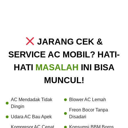
JARANG CEK &
SERVICE AC MOBIL? HATI-
HATI
MASALAH
INI BISA
MUNCUL!
AC Mendadak Tidak
Blower AC Lemah
Dingin
Freon Bocor Tanpa
Udara AC Bau Apek
Disadari
Kompresor AC Cepat
Konsumsi BBM Boros