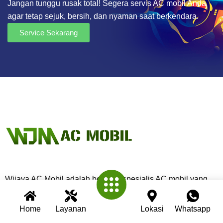
Jangan tunggu rusak total! Segera servis AC mobil Anda
agar tetap sejuk, bersih, dan nyaman saat berkendara.
Service Sekarang
Wijaya AC Mobil adalah bengkel spesialis AC mobil yang
telah berpengalaman lebih dari 30 tahun. Kami berkomitmen
memberikan layanan terbaik dengan teknisi profesional,
Home
Layanan
Lokasi
Whatsapp
peralatan modern, dan garansi untuk setiap pengerjaan.