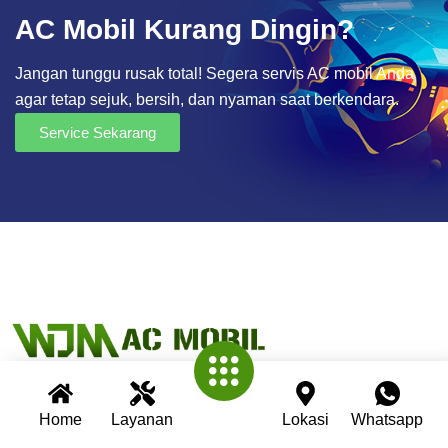
AC Mobil Kurang Dingin?
Jangan tunggu rusak total! Segera servis AC mobil Anda
agar tetap sejuk, bersih, dan nyaman saat berkendara.
Service Sekarang
Home
Layanan
Lokasi
Whatsapp
Wijaya AC Mobil adalah bengkel spesialis AC mobil yang