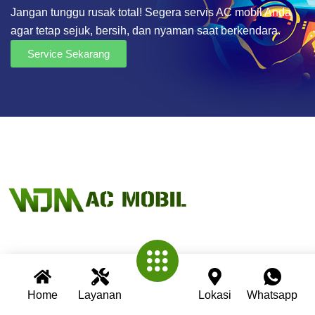
Jangan tunggu rusak total! Segera servis AC mobil Anda
agar tetap sejuk, bersih, dan nyaman saat berkendara.
Service Sekarang
Wijaya AC Mobil adalah bengkel spesialis AC mobil yang
telah berpengalaman lebih dari 30 tahun. Kami berkomitmen
Home
Layanan
Lokasi
Whatsapp
memberikan layanan terbaik dengan teknisi profesional,