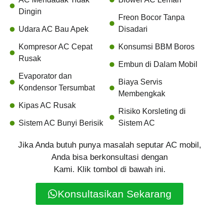
Dingin
Freon Bocor Tanpa
Udara AC Bau Apek
Disadari
Kompresor AC Cepat
Konsumsi BBM Boros
Rusak
Embun di Dalam Mobil
Evaporator dan
Biaya Servis
Kondensor Tersumbat
Membengkak
Kipas AC Rusak
Risiko Korsleting di
Sistem AC Bunyi Berisik
Sistem AC
Jika Anda butuh punya masalah seputar AC mobil,
Anda bisa berkonsultasi dengan
Kami. Klik tombol di bawah ini.
Konsultasikan Sekarang