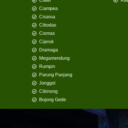
Ciawi
Ra
Ciampea
Cisarua
Cibodas
Ciomas
Cijeruk
Dramaga
Megamendung
Rumpin
Parung Panjang
Jonggol
Cibinong
Bojong Gede