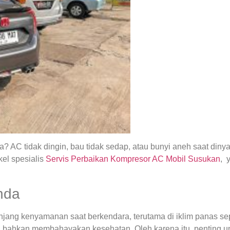
 AC tidak dingin, bau tidak sedap, atau bunyi aneh saat din
el spesialis
Servis Perbaikan Kompresor AC Mobil Susukan
, 
nda
ng kenyamanan saat berkendara, terutama di iklim panas seper
 bahkan membahayakan kesehatan. Oleh karena itu, penting u