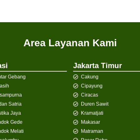
Area Layanan Kami
si
Jakarta Timur
tar Gebang
Cakung
iasih
Cipayung
isampurna
Ciracas
an Satria
Duren Sawit
tika Jaya
Kramatjati
ndok Gede
Makasar
dok Melati
Matraman