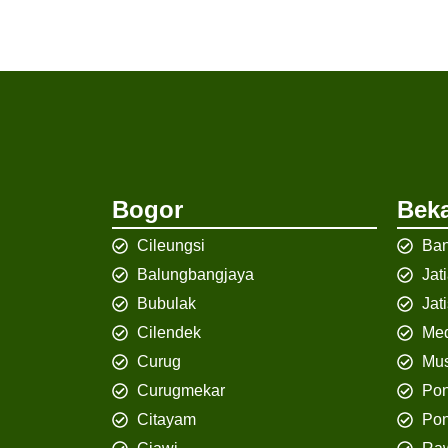
Bogor
Beka
Cileungsi
Ban
Balungbangjaya
Jat
Bubulak
Jat
Cilendek
Med
Curug
Mus
Curugmekar
Po
Citayam
Pon