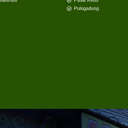
walumbu
Pasar Rebo
Pulogadung