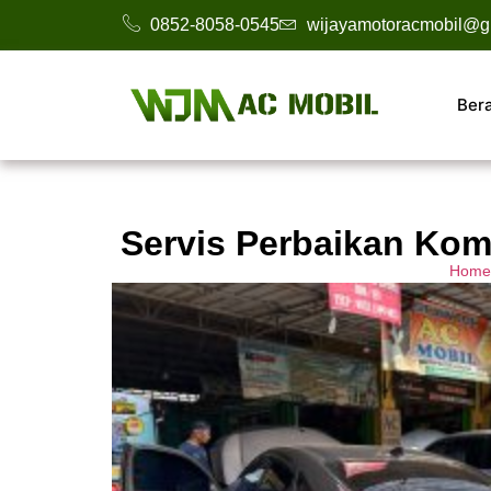
0852-8058-0545
wijayamotoracmobil@g
Ber
Servis Perbaikan Kom
Home