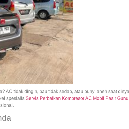
 AC tidak dingin, bau tidak sedap, atau bunyi aneh saat din
el spesialis
Servis Perbaikan Kompresor AC Mobil Pasir Gunu
sional.
nda