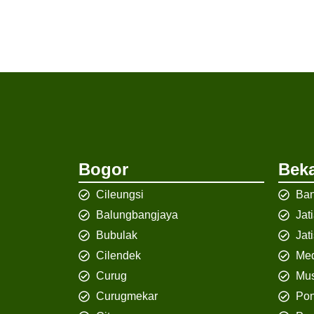
Bogor
Beka
Cileungsi
Ban
Balungbangjaya
Jat
Bubulak
Jat
Cilendek
Med
Curug
Mus
Curugmekar
Po