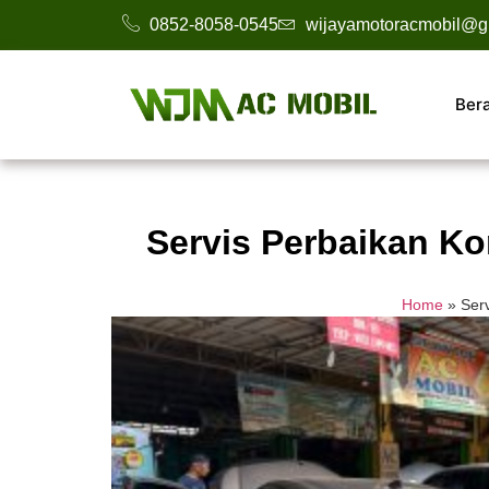
0852-8058-0545
wijayamotoracmobil@g
Ber
Servis Perbaikan K
Home
»
Ser