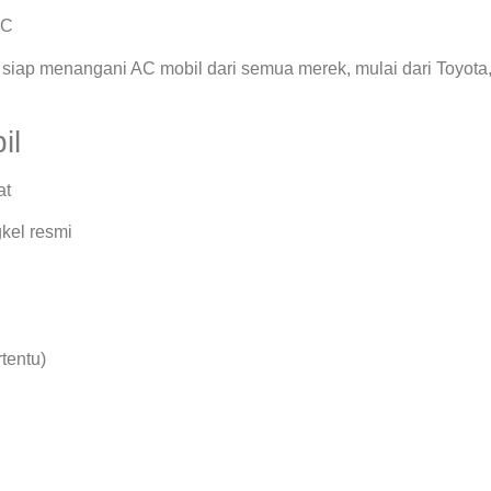
AC
siap menangani AC mobil dari semua merek, mulai dari Toyota
il
at
kel resmi
rtentu)
.