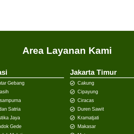
Area Layanan Kami
si
Jakarta Timur
tar Gebang
Cakung
iasih
Cipayung
isampurna
Ciracas
an Satria
Duren Sawit
tika Jaya
Kramatjati
ndok Gede
Makasar