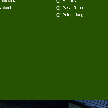
dok Melati
Matraman
walumbu
Pasar Rebo
Pulogadung