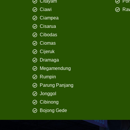
Citayam
Pon
Ciawi
Ra
Ciampea
Cisarua
Cibodas
Ciomas
Cijeruk
Dramaga
Megamendung
Rumpin
Parung Panjang
Jonggol
Cibinong
Bojong Gede