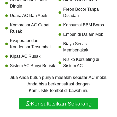
Dingin
Freon Bocor Tanpa
Udara AC Bau Apek
Disadari
Kompresor AC Cepat
Konsumsi BBM Boros
Rusak
Embun di Dalam Mobil
Evaporator dan
Biaya Servis
Kondensor Tersumbat
Membengkak
Kipas AC Rusak
Risiko Korsleting di
Sistem AC Bunyi Berisik
Sistem AC
Jika Anda butuh punya masalah seputar AC mobil,
Anda bisa berkonsultasi dengan
Kami. Klik tombol di bawah ini.
Konsultasikan Sekarang