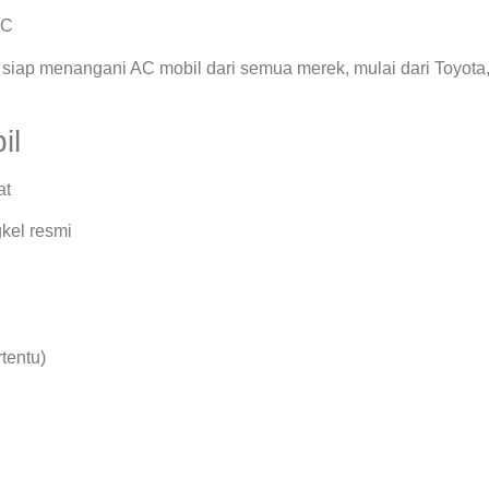
AC
siap menangani AC mobil dari semua merek, mulai dari Toyota
il
at
kel resmi
rtentu)
.