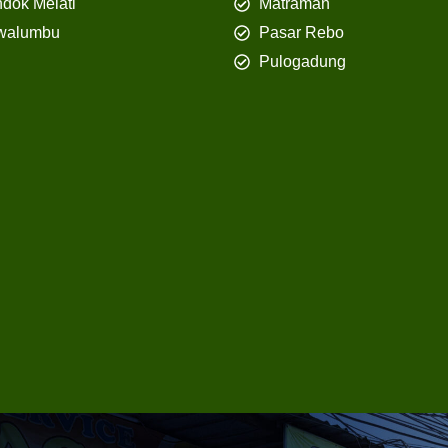
dok Melati
Matraman
walumbu
Pasar Rebo
Pulogadung