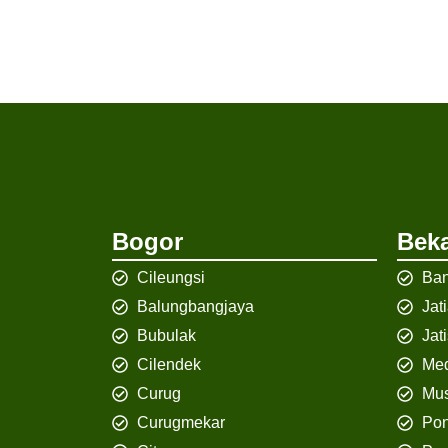
Bogor
Beka
Cileungsi
Ban
Balungbangjaya
Jat
Bubulak
Jat
Cilendek
Med
Curug
Mus
Curugmekar
Po