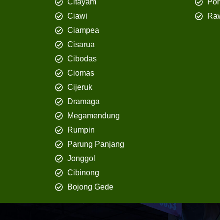
Citayam
Pon
Ciawi
Ra
Ciampea
Cisarua
Cibodas
Ciomas
Cijeruk
Dramaga
Megamendung
Rumpin
Parung Panjang
Jonggol
Cibinong
Bojong Gede