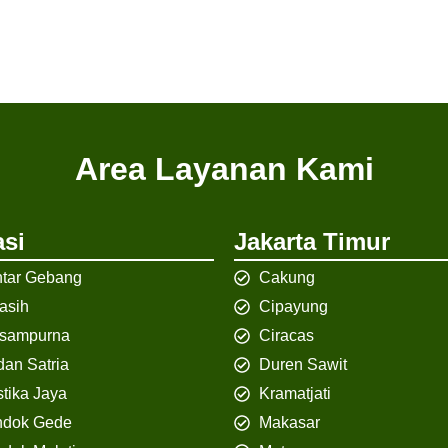
Area Layanan Kami
si
Jakarta Timur
tar Gebang
Cakung
iasih
Cipayung
isampurna
Ciracas
an Satria
Duren Sawit
tika Jaya
Kramatjati
ndok Gede
Makasar