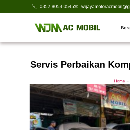
0852-8058-0545
wijayamotoracmobil@g
Ber
Servis Perbaikan Kom
Home
»