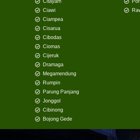
Citayam
Pon
Ciawi
Ra
Ciampea
Cisarua
Cibodas
Ciomas
Cijeruk
Dramaga
Megamendung
Rumpin
Parung Panjang
Jonggol
Cibinong
Bojong Gede