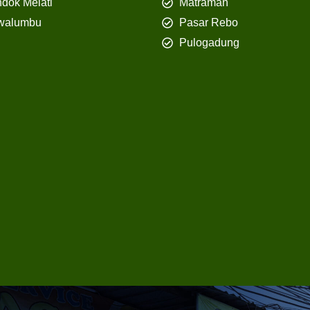
dok Melati
Matraman
walumbu
Pasar Rebo
Pulogadung