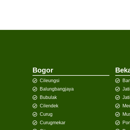
Bogor
Beka
Cileungsi
Ban
Balungbangjaya
Jat
Bubulak
Jat
Cilendek
Med
Curug
Mus
Curugmekar
Po