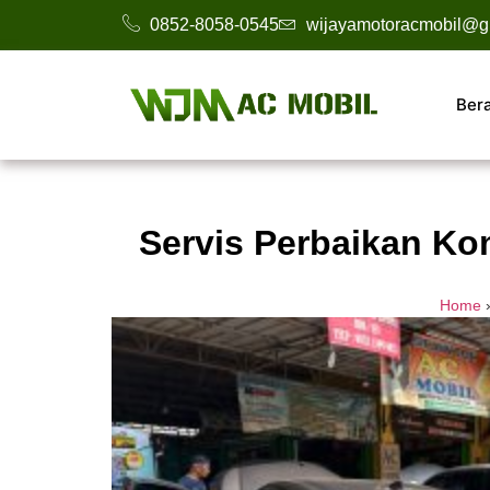
0852-8058-0545
wijayamotoracmobil@g
Ber
Servis Perbaikan Ko
Home