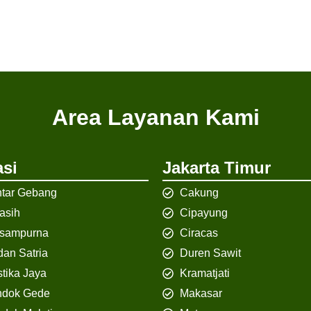
Area Layanan Kami
si
Jakarta Timur
tar Gebang
Cakung
iasih
Cipayung
isampurna
Ciracas
an Satria
Duren Sawit
tika Jaya
Kramatjati
ndok Gede
Makasar