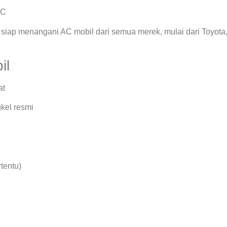
AC
siap menangani AC mobil dari semua merek, mulai dari Toyota
il
at
kel resmi
rtentu)
.