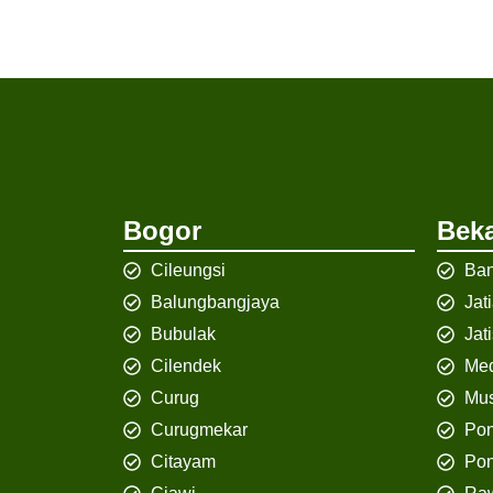
Bogor
Beka
Cileungsi
Ban
Balungbangjaya
Jat
Bubulak
Jat
Cilendek
Med
Curug
Mus
Curugmekar
Po
Citayam
Pon