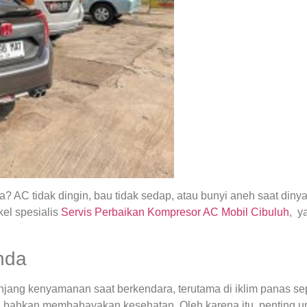
 AC tidak dingin, bau tidak sedap, atau bunyi aneh saat din
el spesialis
Servis Perbaikan Kompresor AC Mobil Cibuluh
, y
nda
ng kenyamanan saat berkendara, terutama di iklim panas seper
 bahkan membahayakan kesehatan. Oleh karena itu, penting u