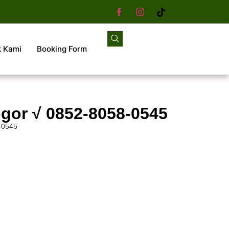
k Kami
Booking Form
gor √ 0852-8058-0545
-0545