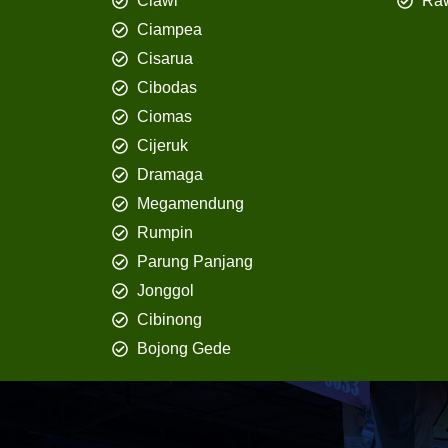
Ciawi
Ra
Ciampea
Cisarua
Cibodas
Ciomas
Cijeruk
Dramaga
Megamendung
Rumpin
Parung Panjang
Jonggol
Cibinong
Bojong Gede