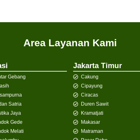
Area Layanan Kami
si
Jakarta Timur
tar Gebang
Cakung
iasih
Cipayung
isampurna
Ciracas
an Satria
Duren Sawit
tika Jaya
Kramatjati
ndok Gede
Makasar
dok Melati
Matraman