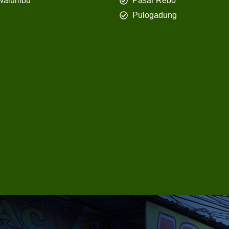
walumbu
Pasar Rebo
Pulogadung