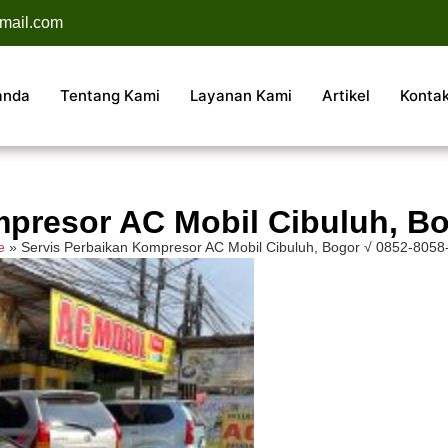
mail.com
anda
Tentang Kami
Layanan Kami
Artikel
Konta
mpresor AC Mobil Cibuluh, Bo
e
»
Servis Perbaikan Kompresor AC Mobil Cibuluh, Bogor √ 0852-8058