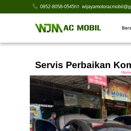
0852-8058-0545
wijayamotoracmobil@g
Ber
Servis Perbaikan Ko
Hom